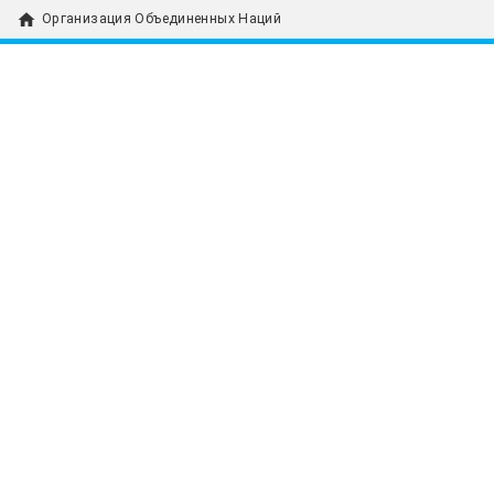
home
Организация Объединенных Наций