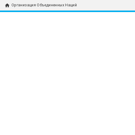
home
Организация Объединенных Наций