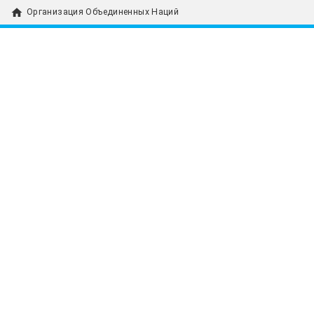
home
Организация Объединенных Наций