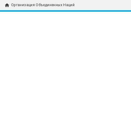
home
Организация Объединенных Наций