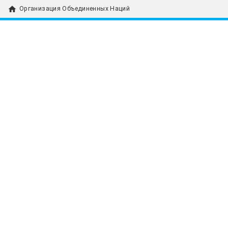
home
Организация Объединенных Наций