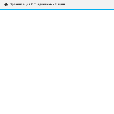
home
Организация Объединенных Наций