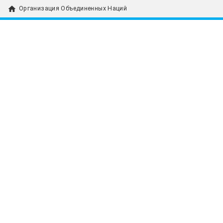
home
Организация Объединенных Наций