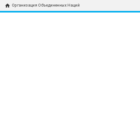
home
Организация Объединенных Наций