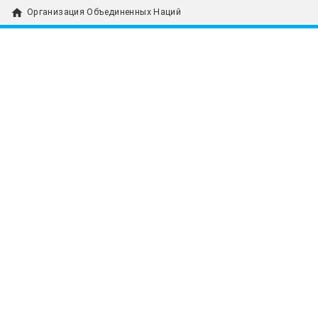
home
Организация Объединенных Наций