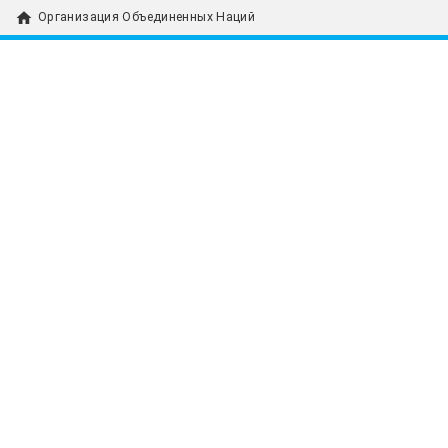
home
Организация Объединенных Наций