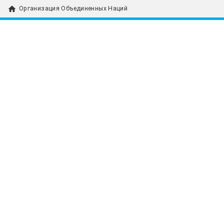
home
Организация Объединенных Наций