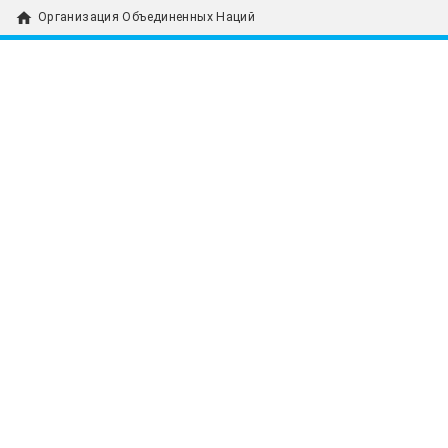
home
Организация Объединенных Наций