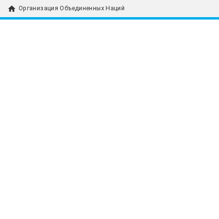
home
Организация Объединенных Наций