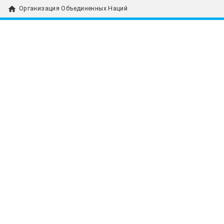
home
Организация Объединенных Наций