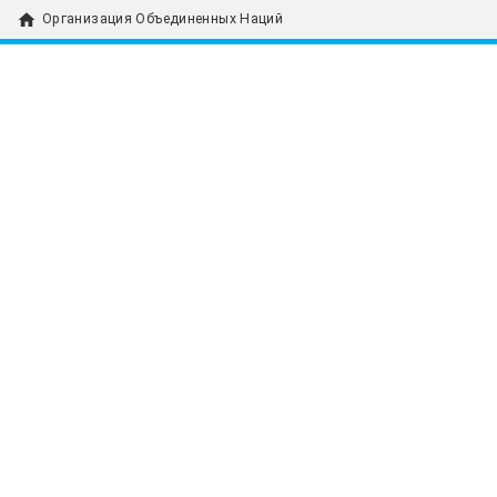
home
Организация Объединенных Наций