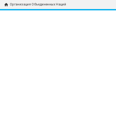
home
Организация Объединенных Наций