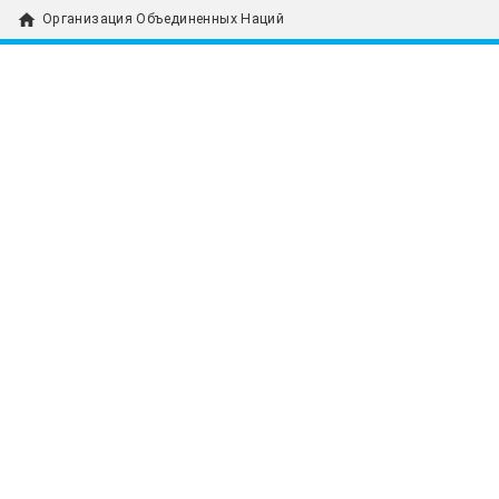
home
Организация Объединенных Наций