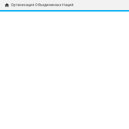
home
Организация Объединенных Наций