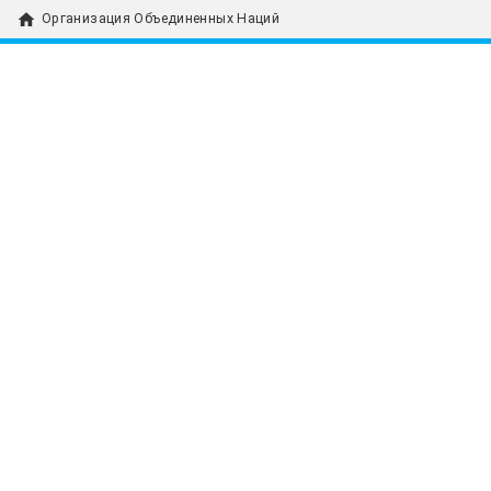
home
Организация Объединенных Наций