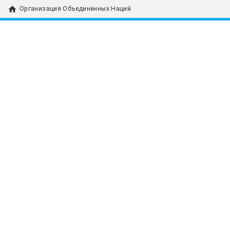
home
Организация Объединенных Наций