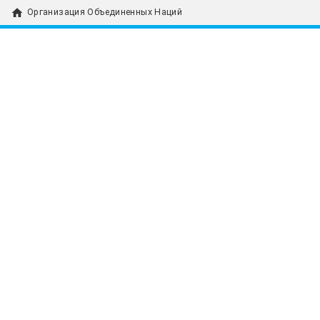
home
Организация Объединенных Наций