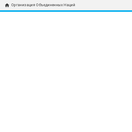
home
Организация Объединенных Наций