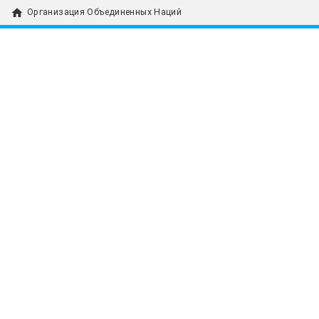
home
Организация Объединенных Наций