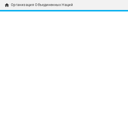
home
Организация Объединенных Наций