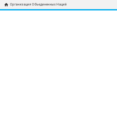
home
Организация Объединенных Наций