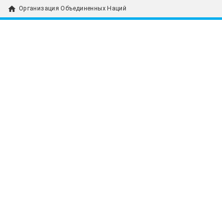
home
Организация Объединенных Наций