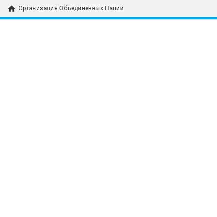
home
Организация Объединенных Наций