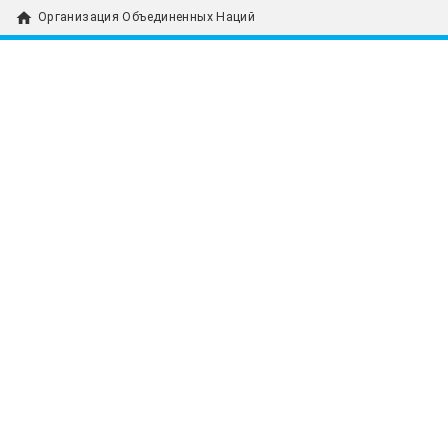
home
Организация Объединенных Наций