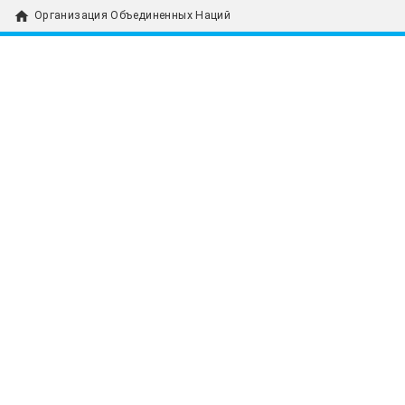
home
Организация Объединенных Наций