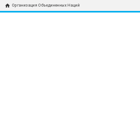
home
Организация Объединенных Наций