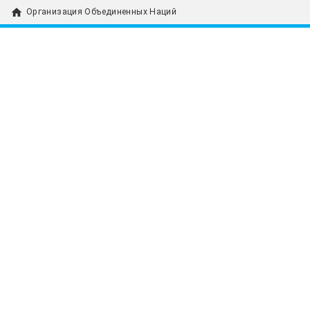
home
Организация Объединенных Наций