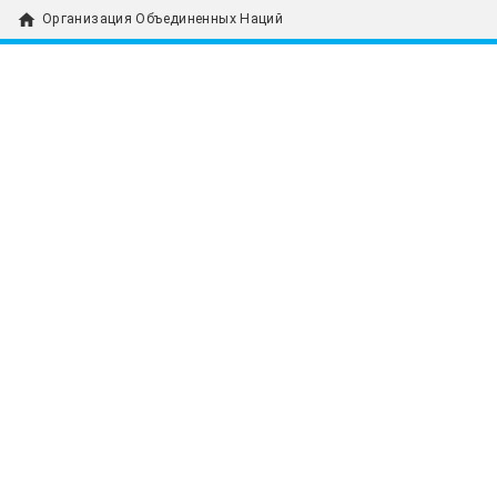
home
Организация Объединенных Наций