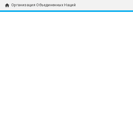
home
Организация Объединенных Наций