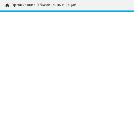
home
Организация Объединенных Наций