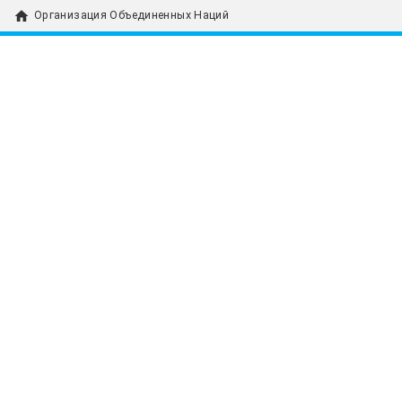
home
Организация Объединенных Наций