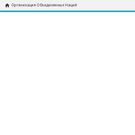
home
Организация Объединенных Наций