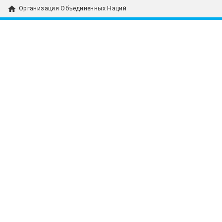
home
Организация Объединенных Наций