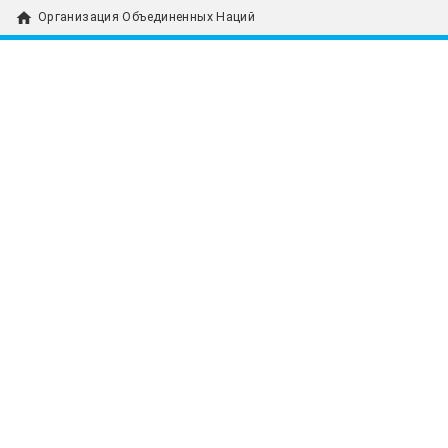
home
Организация Объединенных Наций