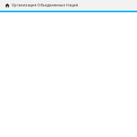
home
Организация Объединенных Наций