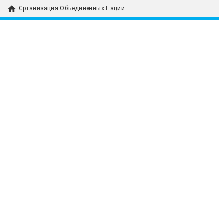
home
Организация Объединенных Наций