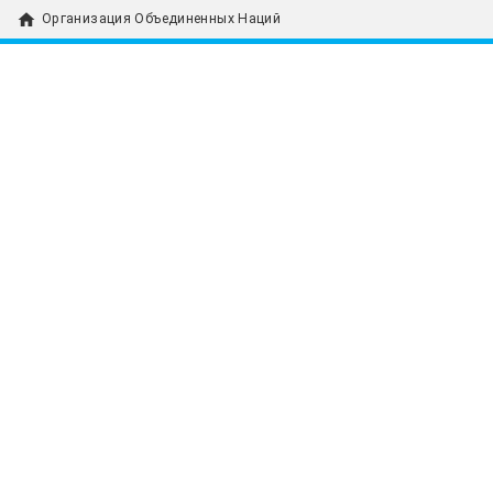
home
Организация Объединенных Наций