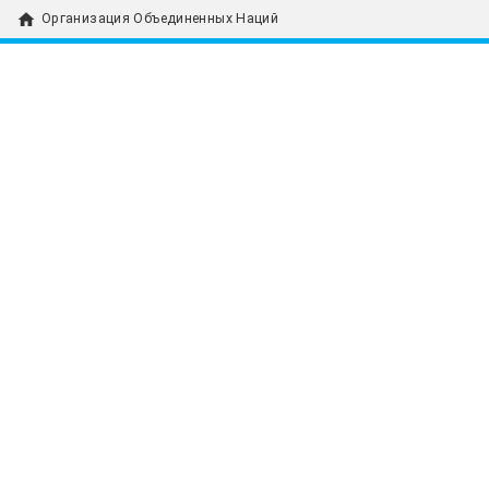
home
Организация Объединенных Наций