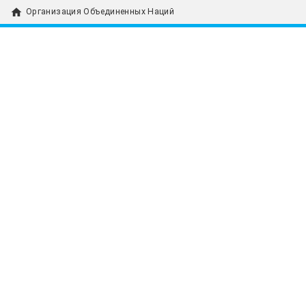
home
Организация Объединенных Наций