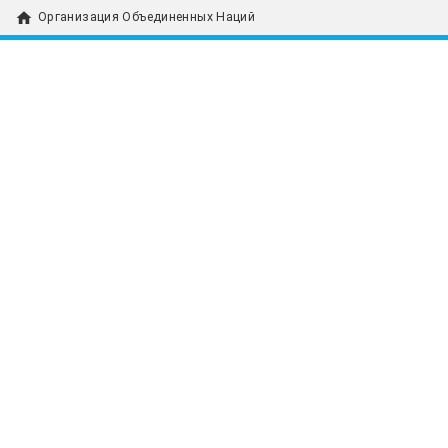
home
Организация Объединенных Наций