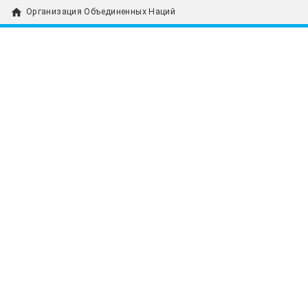
home
Организация Объединенных Наций