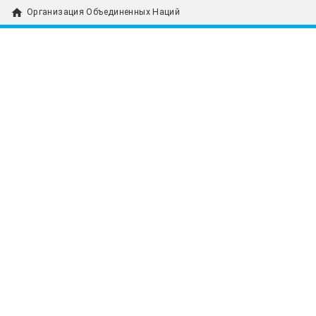
home
Организация Объединенных Наций