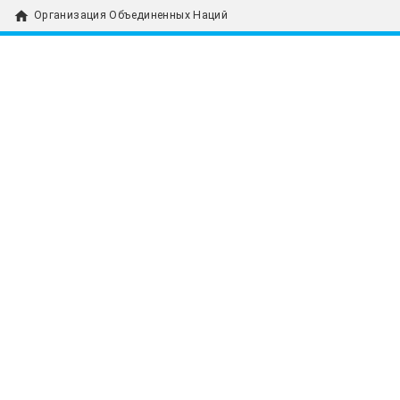
home
Организация Объединенных Наций