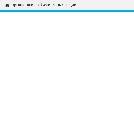
home
Организация Объединенных Наций