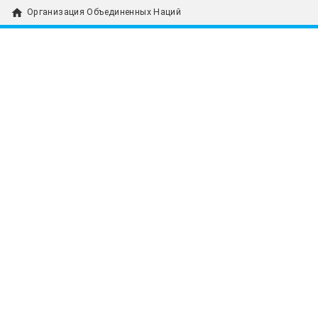
home
Организация Объединенных Наций