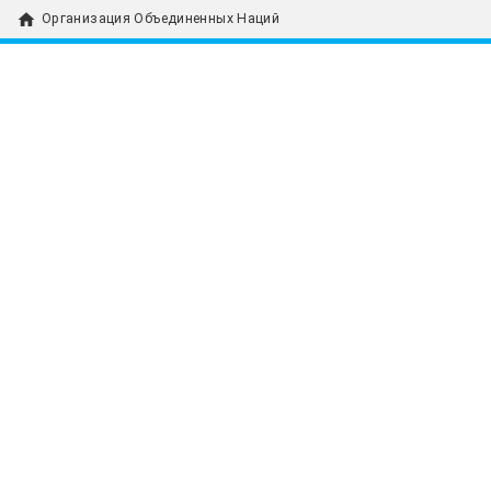
home
Организация Объединенных Наций